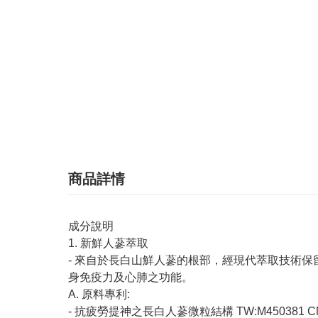
商品詳情
成分說明
1. 新鮮人蔘萃取
- 來自於長白山鮮人蔘的根部，經現代萃取技術
身免疫力及心肺之功能。
A. 原料專利:
- 抗疲勞提神之長白人蔘微粒結構 TW:M450381 CN:Z