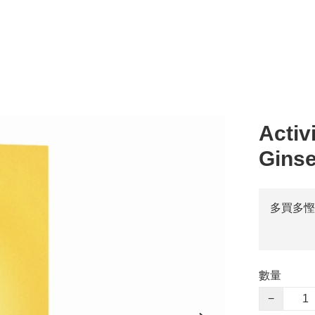
Activ
Gins
多買多慳
數量
−