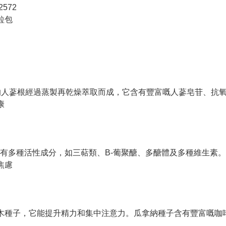
572
粒包
用4-6年的人蔘根經過蒸製再乾燥萃取而成，它含有豐富嘅人蔘皂苷、
康
有多種活性成分，如三萜類、B-葡聚醣、多醣體及多種維生素。
焦慮
木種子，它能提升精力和集中注意力。瓜拿納種子含有豐富嘅咖