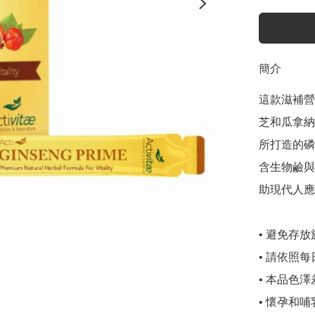
簡介
這款滋補營
芝和瓜拿納，
所打造的磷
含生物鹼與
助現代人應
• 避免存
• 請依照
• 本品色
• 懷孕和