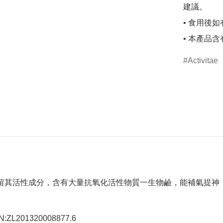
建議。

• 食用後
• 本產品
Activitae
保留其活性成分，含有大量抗氧化活性物質一生物鹼，能補氣提神
L201320008877.6