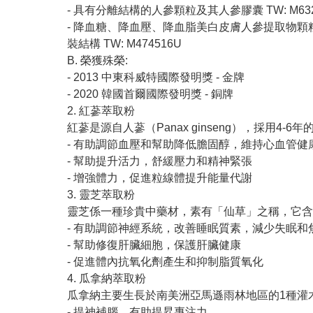
- 具有分離結構的人參顆粒及其人參膠囊 TW: M632
- 降血糖、降血壓、降血脂美白皮膚人參提取物顆
裝結構 TW: M474516U
B. 榮獲殊榮:
- 2013 中東科威特國際發明獎 - 金牌
- 2020 韓國首爾國際發明獎 - 銅牌
2. 紅蔘萃取粉
紅蔘是源自人蔘（Panax ginseng），採
- 有助調節血壓和幫助降低膽固醇，維持心血管健
- 幫助提升活力，舒緩壓力和精神緊張
- 增強體力，促進粒線體提升能量代謝
3. 靈芝萃取粉
靈芝係一種珍貴中藥材，素有「仙草」之稱，它含
- 有助調節神經系統，改善睡眠質素，減少失眠和
- 幫助修復肝臟細胞，保護肝臟健康
- 促進體內抗氧化劑產生和抑制脂質氧化
4. 瓜拿納萃取粉
瓜拿納主要生長於南美洲亞馬遜雨林地區的1種灌
- 提神補腦，有助提昇專注力