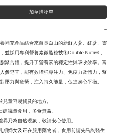
加至購物車
−
養補充產品結合來自長白山的新鮮人蔘、紅蔘、靈
並採用專利營養素微脂粒技術Double Nutri®，
脂聚合體，提升了營養素的穩定性與吸收效率。富
人參皂苷，能有效增強專注力、免疫力及體力，幫
對壓力與疲勞，注入持久能量，促進身心平衡。

放於兒童容易觸及的地方。

每日建議量食用，多食無益。

澤差異乃為自然現象，敬請安心使用。

哺乳期婦女及正在服用藥物者，食用前請先諮詢醫生