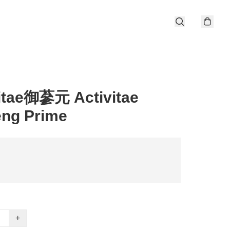
itae御蔘元 Activitae
eng Prime
+